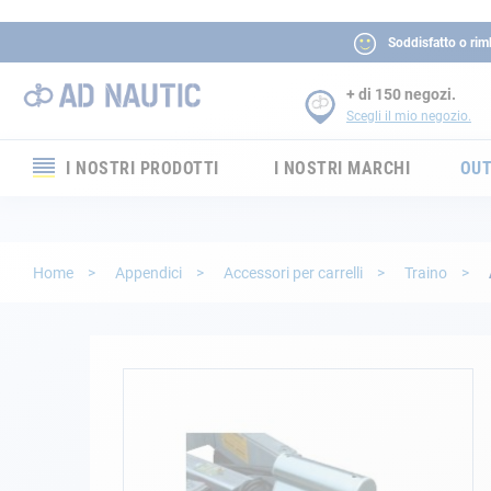
Soddisfatto o rim
+ di 150 negozi.
Scegli il mio negozio.
I NOSTRI PRODOTTI
I NOSTRI MARCHI
OUT
Elettronica
Elettricità
Home
Appendici
Accessori per carrelli
Traino
Comfort
Sicurezza
Vai
alla
fine
Cordame
della
galleria
Ormeggio
di