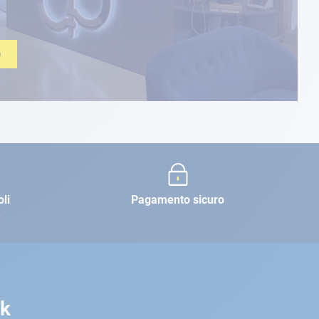
O
oli
Pagamento sicuro
e
rk