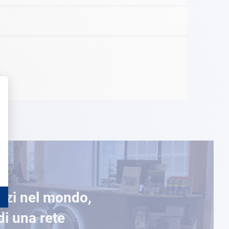
ozi nel mondo,
di una rete