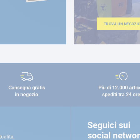
TROVA UN NEGOZI
Consegna gratis
Più di 12.000 artic
in negozio
spediti tra 24 or
Seguici sui
social netwo
tualità,