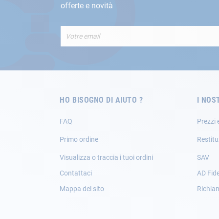
offerte e novità
Iscriviti
alla
nostra
Newsletter:
HO BISOGNO DI AIUTO ?
I NOS
FAQ
Prezzi 
Primo ordine
Restitu
Visualizza o traccia i tuoi ordini
SAV
Contattaci
AD Fide
Mappa del sito
Richia