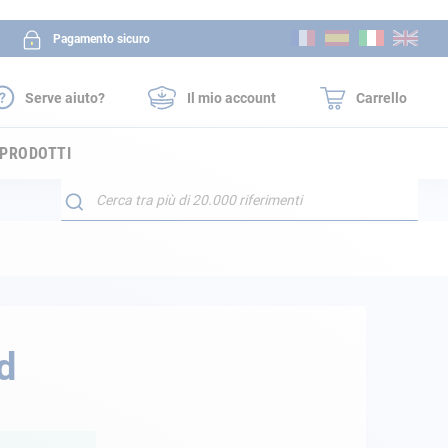
Salta
Pagamento sicuro
al
contenuto
Serve aiuto?
Il mio account
Carrello
 PRODOTTI
Search
d