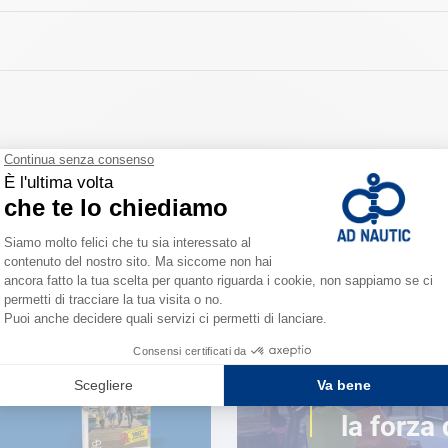
enduto con catenaccio. Proteggi il tuo carrello, legato o meno.
VICINO A TE
150 neg
la forza 