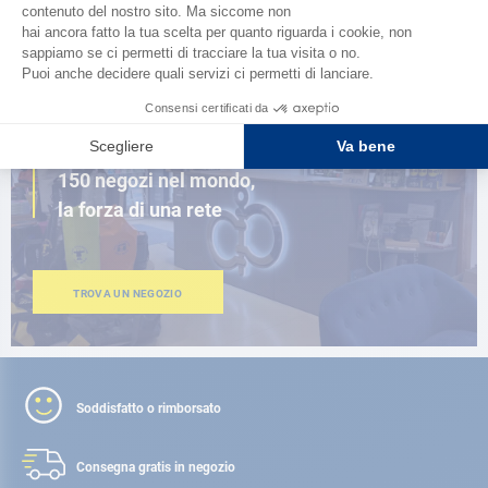
SFOGLIA IL CATALOGO
VICINO A TE
150 negozi nel mondo,
la forza di una rete
TROVA UN NEGOZIO
Soddisfatto o rimborsato
Consegna gratis
in negozio