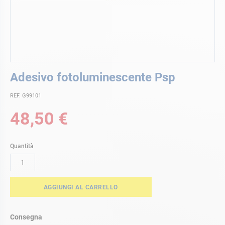
Vai
Adesivo fotoluminescente Psp
all'inizio
della
REF. G99101
galleria
di
48,50 €
immagini
Quantità
AGGIUNGI AL CARRELLO
Consegna