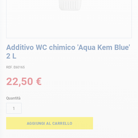
Vai
Additivo WC chimico 'Aqua Kem Blue'
all'inizio
della
2 L
galleria
di
REF. E60165
immagini
22,50 €
Quantità
AGGIUNGI AL CARRELLO