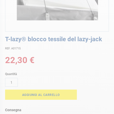
Vai
T-lazy® blocco tessile del lazy-jack
all'inizio
della
REF. A01715
galleria
di
22,30 €
immagini
Quantità
AGGIUNGI AL CARRELLO
Consegna