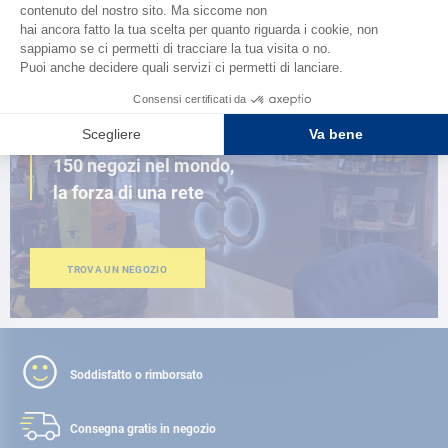
SFOGLIA IL CATALOGO
VICINO A TE
150 negozi nel mondo,
la forza di una rete
TROVA UN NEGOZIO
Soddisfatto o rimborsato
Consegna gratis
in negozio