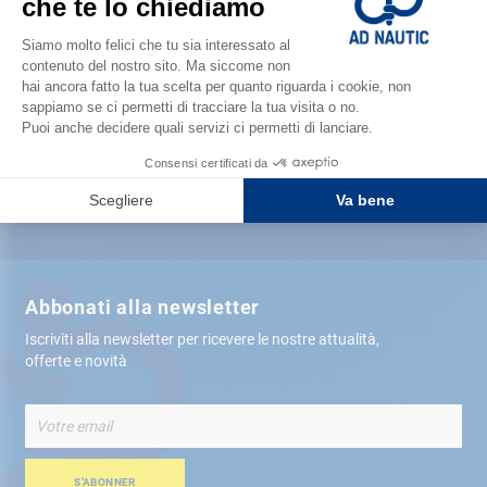
Soddisfatto o rimborsato
Consegna gratis
in negozio
Più di 12.000 articoli
spediti tra 24 ore
Pagamento sicuro
Abbonati alla newsletter
Iscriviti alla newsletter per ricevere le nostre attualità,
offerte e novità
Iscriviti
alla
nostra
Newsletter:
S’ABONNER