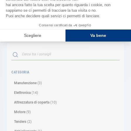
ciascuna con un regolatore di pressione specifico. Si
sceglierà un modello che sia collocabile nel vano specifico
e che si possa facilmente trovare nei porti per la ricarica.
Search
SEARCH
CATEGORIA
Manutenzione
(3)
Elettronica
(14)
Attrezzatura di coperta
(10)
Motore
(9)
Tenders
(2)