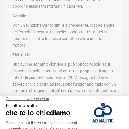
possono essere trasformati in caloriferi.
Gasolio
Con un funzionamento simile a precedente, ci sono anche
dei fornelli alimentati a gasolio. Sono sicuri e pratici in
quanto collegati allo stesso serbatoio che alimenta il
motore.
Elettricità
Una cucina soltanto elettrica si può concepire solo se si
dispone di molta energia, ad es. di un gruppo elettrogeno.
Infatti, le piastre funzionano a 220 V. Bisogna tuttavia
sapere che le piastre ad induzione funzionano male con un
gruppo elettrogeno, poiché la frequenza non è abbastanza
stabile. Occorre scegliere delle piastre in vetroceramica a
fuoco radiante, controllate meccanicamente.
Gas
Sono le cucine più diffuse. Esistono molti tipi di bombole,